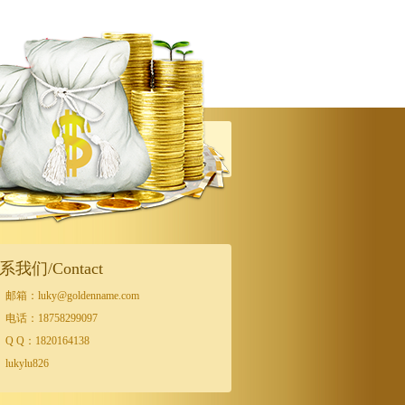
系我们/Contact
邮箱：luky@goldenname.com
电话：18758299097
Q Q：1820164138
lukylu826