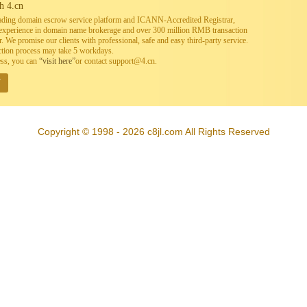
h 4.cn
leading domain escrow service platform and ICANN-Accredited Registrar,
h experience in domain name brokerage and over 300 million RMB transaction
. We promise our clients with professional, safe and easy third-party service.
ction process may take 5 workdays.
ess, you can
“visit here”
or contact support@4.cn.
W
Copyright © 1998 - 2026 c8jl.com All Rights Reserved