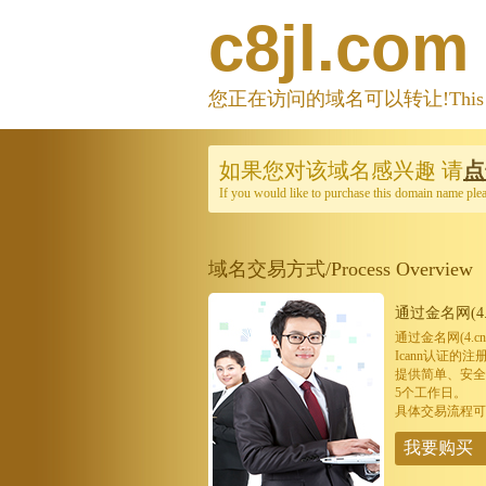
c8jl.com
您正在访问的域名可以转让!This domain
如果您对该域名感兴趣
请
点
If you would like to purchase this domain name ple
域名交易方式/Process Overview
通过金名网(4.
通过金名网(4.
Icann认证
提供简单、安全
5个工作日。
具体交易流程可
我要购买