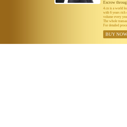
Escrow throug
4.cn is a world 
with 6 years ric
volume every year
The whole transa
For detailed proc
BUY NO