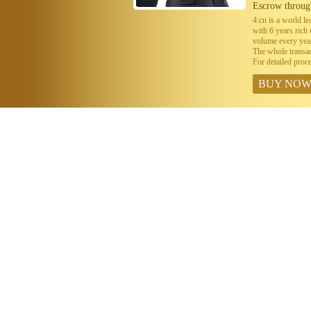
Escrow throug
4.cn is a world 
with 6 years ric
volume every year
The whole transa
For detailed proc
BUY NO