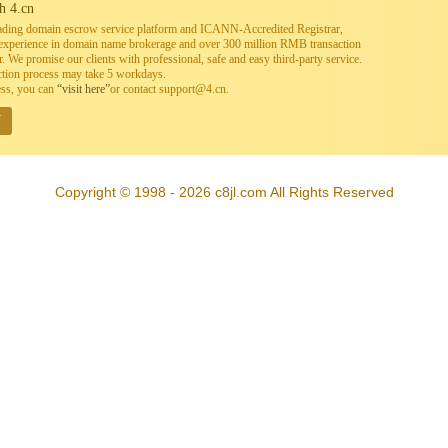
h 4.cn
leading domain escrow service platform and ICANN-Accredited Registrar,
h experience in domain name brokerage and over 300 million RMB transaction
. We promise our clients with professional, safe and easy third-party service.
ction process may take 5 workdays.
ess, you can
“visit here”
or contact support@4.cn.
W
Copyright © 1998 - 2026 c8jl.com All Rights Reserved