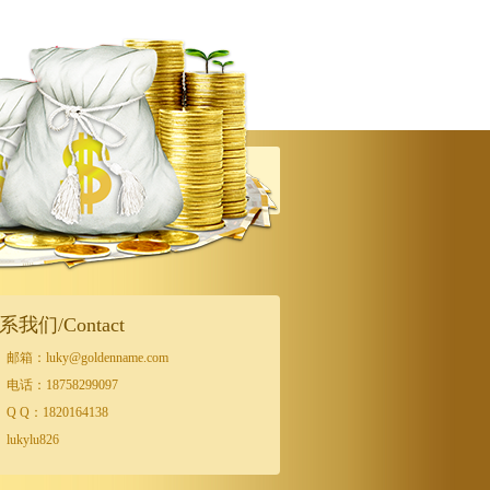
系我们/Contact
邮箱：luky@goldenname.com
电话：18758299097
Q Q：1820164138
lukylu826