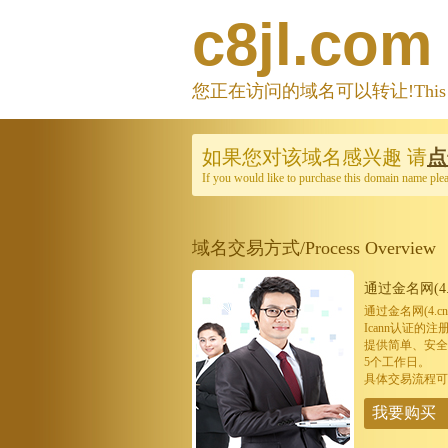
c8jl.com
您正在访问的域名可以转让!This domain
如果您对该域名感兴趣
请
点
If you would like to purchase this domain name ple
域名交易方式/Process Overview
通过金名网(4.
通过金名网(4.
Icann认证
提供简单、安全
5个工作日。
具体交易流程可
我要购买