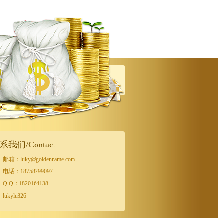
系我们/Contact
邮箱：luky@goldenname.com
电话：18758299097
Q Q：1820164138
lukylu826