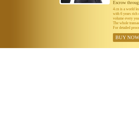
Escrow throug
4.cn is a world 
with 6 years ric
volume every year
The whole transa
For detailed proc
BUY NO