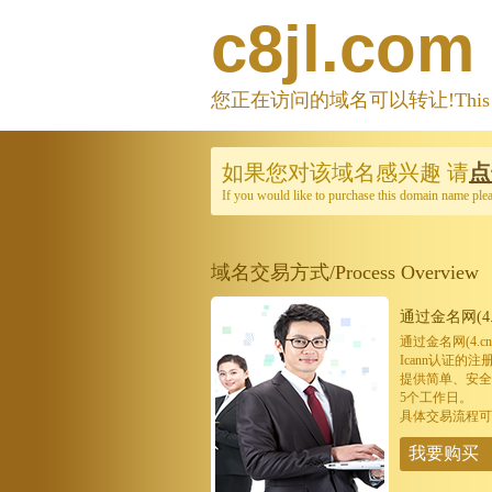
c8jl.com
您正在访问的域名可以转让!This domain
如果您对该域名感兴趣
请
点
If you would like to purchase this domain name ple
域名交易方式/Process Overview
通过金名网(4.
通过金名网(4.
Icann认证
提供简单、安全
5个工作日。
具体交易流程可
我要购买