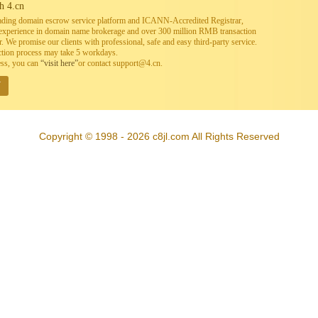
h 4.cn
leading domain escrow service platform and ICANN-Accredited Registrar,
h experience in domain name brokerage and over 300 million RMB transaction
. We promise our clients with professional, safe and easy third-party service.
ction process may take 5 workdays.
ess, you can
“visit here”
or contact support@4.cn.
W
Copyright © 1998 - 2026 c8jl.com All Rights Reserved